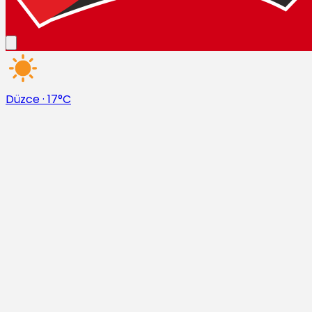
Düzce
·
17°C