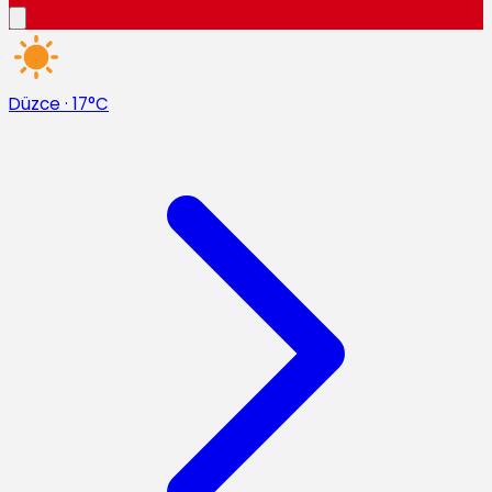
Düzce
·
17°C