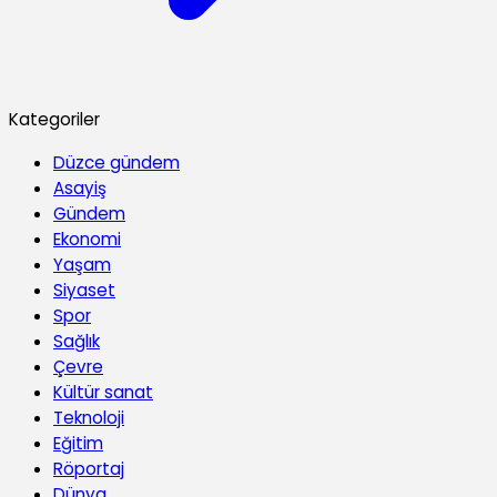
Kategoriler
Düzce gündem
Asayiş
Gündem
Ekonomi
Yaşam
Siyaset
Spor
Sağlık
Çevre
Kültür sanat
Teknoloji
Eğitim
Röportaj
Dünya