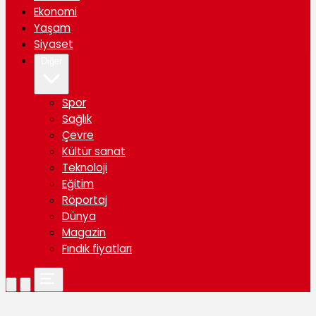
Ekonomi
Yaşam
Siyaset
Diğer
Spor
Sağlık
Çevre
Kültür sanat
Teknoloji
Eğitim
Röportaj
Dünya
Magazin
Fındık fiyatları