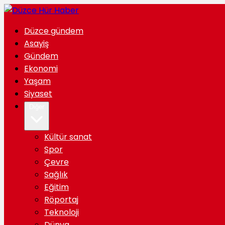
Düzce gündem
Asayiş
Gündem
Ekonomi
Yaşam
Siyaset
Diğer
Kültür sanat
Spor
Çevre
Sağlık
Eğitim
Röportaj
Teknoloji
Dünya