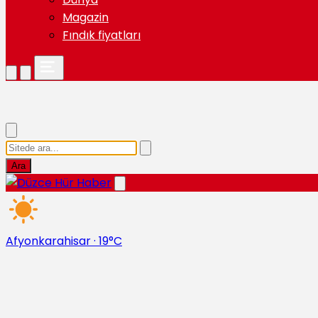
Magazin
Fındık fiyatları
Ara
Afyonkarahisar
·
19°C