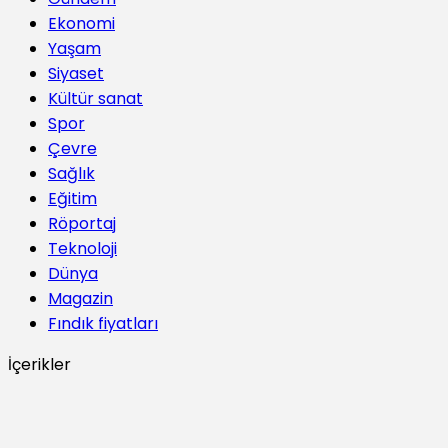
Ekonomi
Yaşam
Siyaset
Kültür sanat
Spor
Çevre
Sağlık
Eğitim
Röportaj
Teknoloji
Dünya
Magazin
Fındık fiyatları
İçerikler