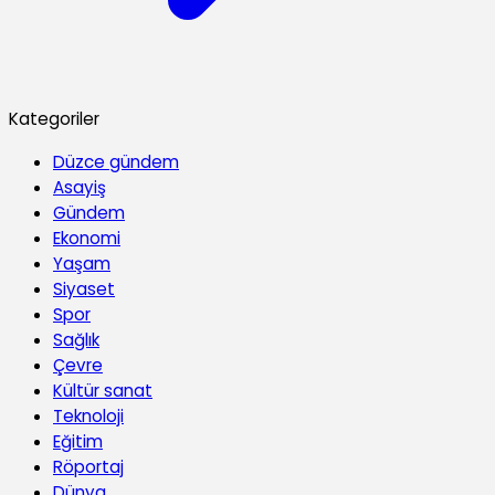
Kategoriler
Düzce gündem
Asayiş
Gündem
Ekonomi
Yaşam
Siyaset
Spor
Sağlık
Çevre
Kültür sanat
Teknoloji
Eğitim
Röportaj
Dünya