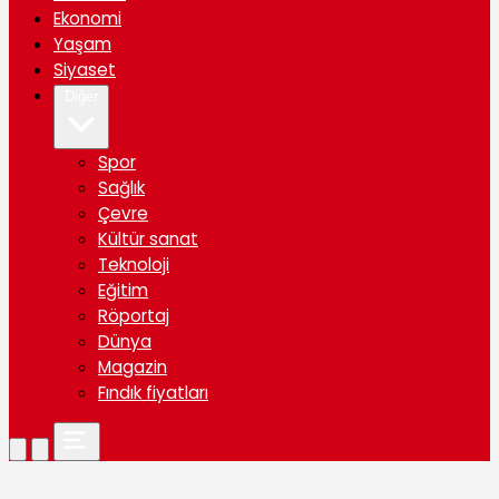
Ekonomi
Yaşam
Siyaset
Diğer
Spor
Sağlık
Çevre
Kültür sanat
Teknoloji
Eğitim
Röportaj
Dünya
Magazin
Fındık fiyatları