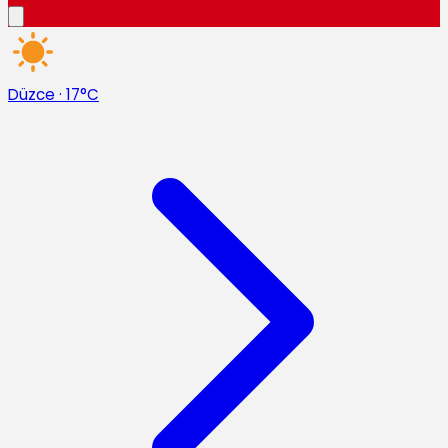
Düzce
·
17°C