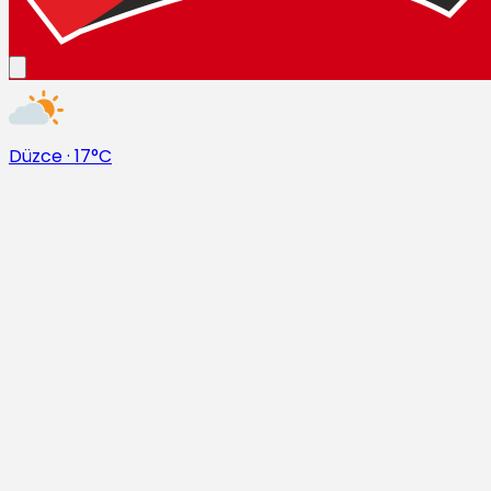
Düzce
·
17°C