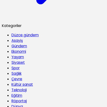
Kategoriler
Düzce gündem
Asayiş
Gündem
Ekonomi
Yaşam
Siyaset
Spor
Sağlık
Çevre
Kültür sanat
Teknoloji
Eğitim
Röportaj
Dünya