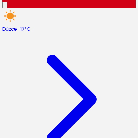
Düzce
·
17°C