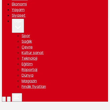
Ekonomi
Yaşam
Siyaset
Diğer
Spor
Sağlık
Çevre
Kültür sanat
Teknoloji
Eğitim
Röportaj
Dünya
Magazin
Fındık fiyatları