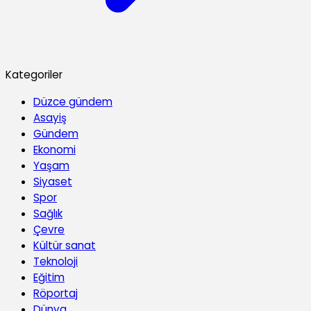
Kategoriler
Düzce gündem
Asayiş
Gündem
Ekonomi
Yaşam
Siyaset
Spor
Sağlık
Çevre
Kültür sanat
Teknoloji
Eğitim
Röportaj
Dünya