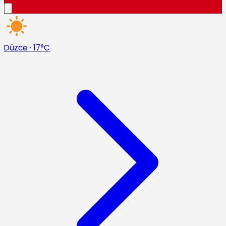
Düzce
·
17°C