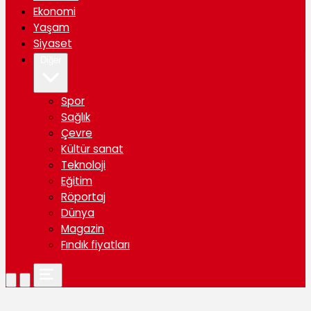
Ekonomi
Yaşam
Siyaset
Diğer
Spor
Sağlık
Çevre
Kültür sanat
Teknoloji
Eğitim
Röportaj
Dünya
Magazin
Fındık fiyatları