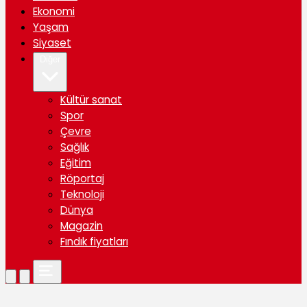
Ekonomi
Yaşam
Siyaset
Diğer
Kültür sanat
Spor
Çevre
Sağlık
Eğitim
Röportaj
Teknoloji
Dünya
Magazin
Fındık fiyatları