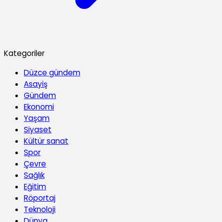
Kategoriler
Düzce gündem
Asayiş
Gündem
Ekonomi
Yaşam
Siyaset
Kültür sanat
Spor
Çevre
Sağlık
Eğitim
Röportaj
Teknoloji
Dünya