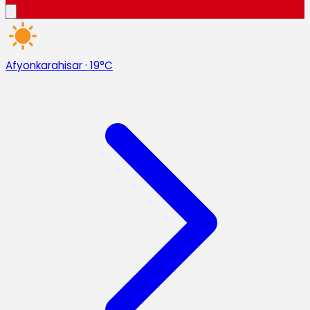
Afyonkarahisar
·
19°C