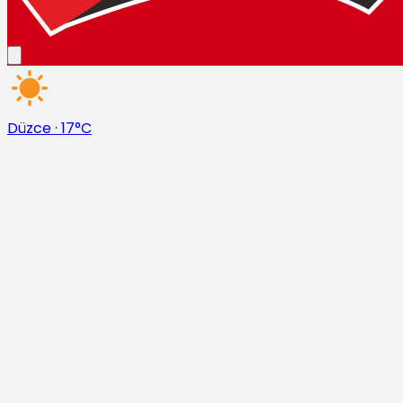
Düzce
·
17°C