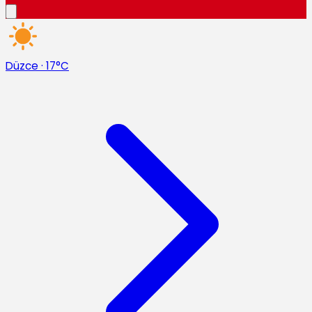
Düzce
·
17°C