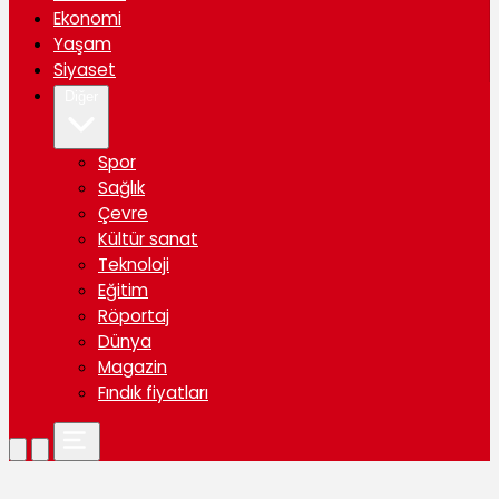
Ekonomi
Yaşam
Siyaset
Diğer
Spor
Sağlık
Çevre
Kültür sanat
Teknoloji
Eğitim
Röportaj
Dünya
Magazin
Fındık fiyatları