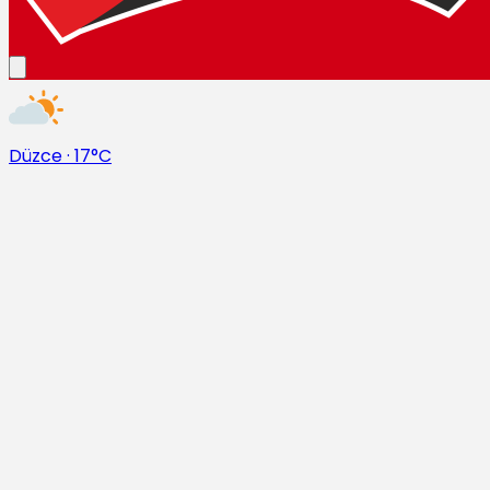
Düzce
·
17°C