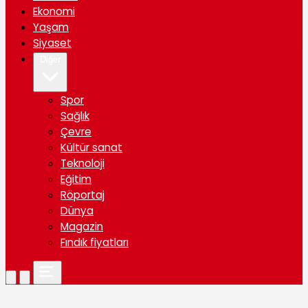
Ekonomi
Yaşam
Siyaset
Diğer
Spor
Sağlık
Çevre
Kültür sanat
Teknoloji
Eğitim
Röportaj
Dünya
Magazin
Fındık fiyatları