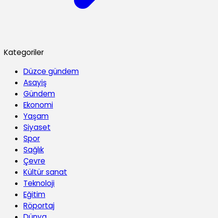
Kategoriler
Düzce gündem
Asayiş
Gündem
Ekonomi
Yaşam
Siyaset
Spor
Sağlık
Çevre
Kültür sanat
Teknoloji
Eğitim
Röportaj
Dünya