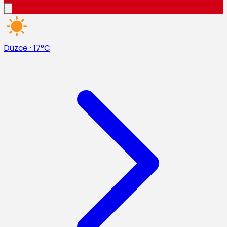
Düzce
·
17°C