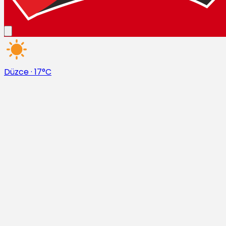
Düzce
·
17°C