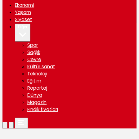
Ekonomi
Yaşam
Siyaset
Diğer
Spor
Sağlık
Çevre
Kültür sanat
Teknoloji
Eğitim
Röportaj
Dünya
Magazin
Fındık fiyatları