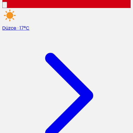
Düzce
·
17°C