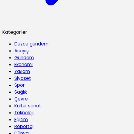
Kategoriler
Düzce gündem
Asayiş
Gündem
Ekonomi
Yaşam
Siyaset
Spor
Sağlık
Çevre
Kültür sanat
Teknoloji
Eğitim
Röportaj
Dünya