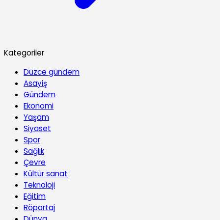
Kategoriler
Düzce gündem
Asayiş
Gündem
Ekonomi
Yaşam
Siyaset
Spor
Sağlık
Çevre
Kültür sanat
Teknoloji
Eğitim
Röportaj
Dünya