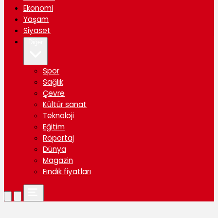
Ekonomi
Yaşam
Siyaset
Diğer
Spor
Sağlık
Çevre
Kültür sanat
Teknoloji
Eğitim
Röportaj
Dünya
Magazin
Fındık fiyatları