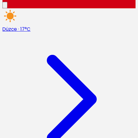
Düzce
·
17°C