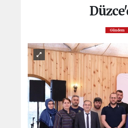
Düzce'
Gündem