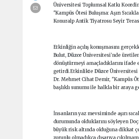
Üniversitesi Toplumsal Katkı Koordin
"Kampüs Ötesi Buluşma: Aşırı Sıcaklar 
Konuralp Antik Tiyatrosu Seyir Terası
Etkinliğin açılış konuşmasını gerçek
Bulut,
Düzce
Üniversitesi’nde üretilen
dönüştürmeyi amaçladıklarını ifade e
getirdi.Etkinlikte
Düzce
Üniversitesi
Dr. Mehmet Cihat Demir, "Kampüs Ötesi
başlıklı sunumu ile halkla bir araya ge
İnsanların yaz mevsiminde aşırı sıcak
durumunda olduklarını söyleyen Doç. 
büyük risk altında olduğuna dikkat çe
zorunlu olmadıkça dışarıya çıkılmama