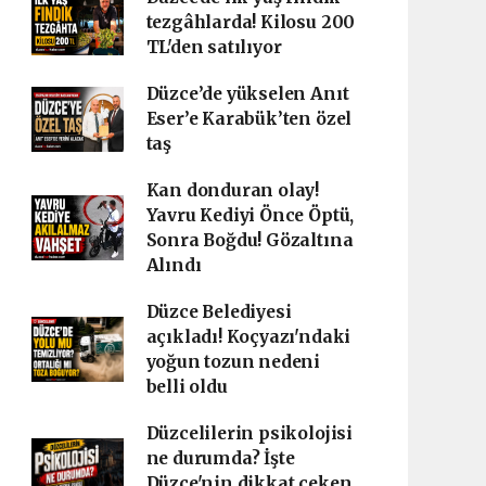
tezgâhlarda! Kilosu 200
TL'den satılıyor
Düzce’de yükselen Anıt
Eser’e Karabük’ten özel
taş
Kan donduran olay!
Yavru Kediyi Önce Öptü,
Sonra Boğdu! Gözaltına
Alındı
Düzce Belediyesi
açıkladı! Koçyazı'ndaki
yoğun tozun nedeni
belli oldu
Düzcelilerin psikolojisi
ne durumda? İşte
Düzce'nin dikkat çeken