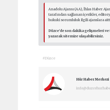
Anadolu Ajansı (AA), İhlas Haber Aja
tarafından sağlanan içerikler, edito
hukuki sorumluluk ilgili ajanslara aitti
Düzce’de son dakika gelişmeleri ve
yazarak sitemize ulaşabilirsiniz.
#Düzce
Hür Haber Merkezi
info@duzcehurhab