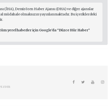
nsı (İHA), Demirören Haber Ajansı (DHA) ve diğer ajanslar
ryal müdahale olmaksızın yayınlanmaktadır. Bu içeriklerdeki
r.
 tüm yerel haberler için Google’da “Düzce Hür Haber”
er.com