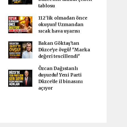
tablosu
112'lik olmadan önce
okuyun! Uzmandan
sıcak hava uyarısı
Bakan Göktaş'tan
Düzce'ye övgü! "Marka
değeri tescillendi"
Özcan Dağıstanlı
duyurdu! Yeni Parti
Düzce'de il binasını
açıyor