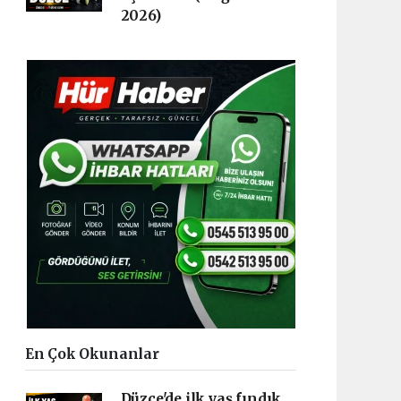
2026)
En Çok Okunanlar
Düzce'de ilk yaş fındık