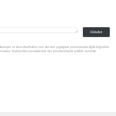
Gönder
ulunuyor ve duzcehurhaber.com sitesine yaptığınız yorumunuzla ilgili doğrudan
orsunuz. Yazılan tüm yorumlardan site yönetimi hiçbir şekilde sorumlu