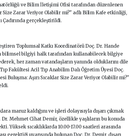
atörlüğü ve Bilim İletişimi Ofisi tarafından düzenlenen
Size Zarar Veriyor Olabilir mi?" adlı Bilim Kafe etkinliği,
 Çadırında gerçekleştirildi.
leştiren Toplumsal Katkı Koordinatörü Doç. Dr. Hande
 bilimsel bilgiyi halk tarafından kullanabilecek bilgiye
derek, her zaman vatandaşların yanında olduklarını dile
 Tıp Fakültesi Acil Tıp Anabilim Dalı Öğretim Üyesi Doç.
 Buluşma: Aşırı Sıcaklar Size Zarar Veriyor Olabilir mi?"
ldi.
lara maruz kaldığını ve işleri dolayısıyla dışarı çıkmak
Dr. Mehmet Cihat Demir, özellikle yaşlıların bu konuda
kti. Yüksek sıcaklıklarda 10.00-17.00 saatleri arasında
sı gerektiği uyarısında bulunan Doç. Dr. Demir, dışarı