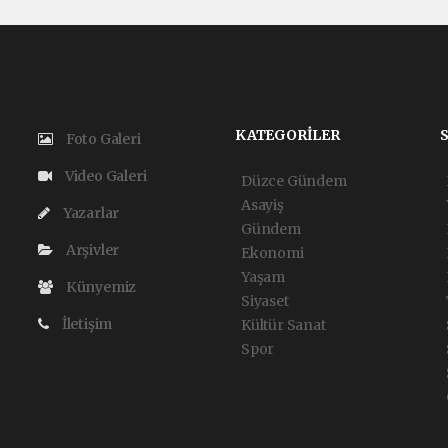
KATEGORİLER
Foto Galeri
Video Galeri
Düzce Gündem
Asayiş
Yazarlar
Gündem
Arşivler
Ekonomi
Yaşam
Künyemiz
Siyaset
İletişim
Kültür Sanat
Spor