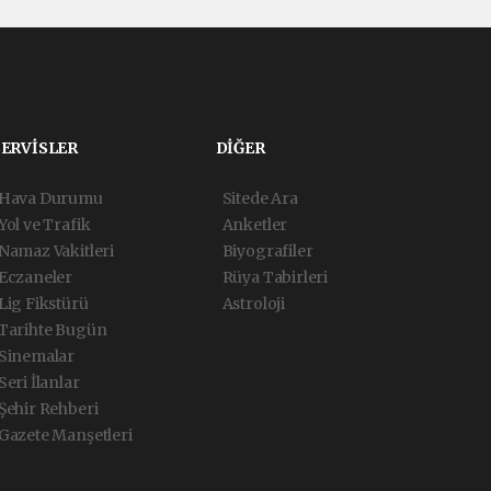
SERVİSLER
DİĞER
Hava Durumu
Sitede Ara
Yol ve Trafik
Anketler
Namaz Vakitleri
Biyografiler
Eczaneler
Rüya Tabirleri
Lig Fikstürü
Astroloji
Tarihte Bugün
Sinemalar
Seri İlanlar
Şehir Rehberi
Gazete Manşetleri