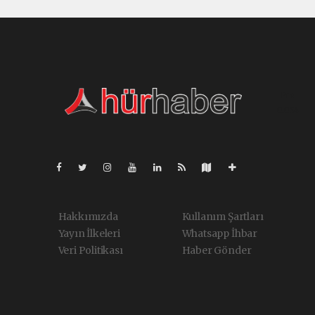
Pro-
0.054
Hakkımızda
Kullanım Şartları
Yayın İlkeleri
Whatsapp İhbar
Veri Politikası
Haber Gönder