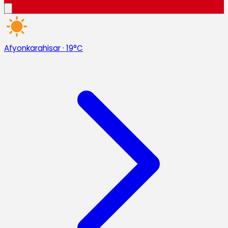
Afyonkarahisar
·
19°C