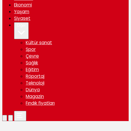
Ekonomi
Yaşam
Siyaset
Diğer
Kültür sanat
Spor
Çevre
Sağlık
Eğitim
Röportaj
Teknoloji
Dünya
Magazin
Fındık fiyatları