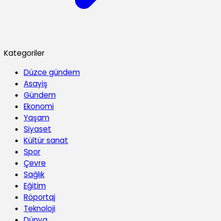
Kategoriler
Düzce gündem
Asayiş
Gündem
Ekonomi
Yaşam
Siyaset
Kültür sanat
Spor
Çevre
Sağlık
Eğitim
Röportaj
Teknoloji
Dünya