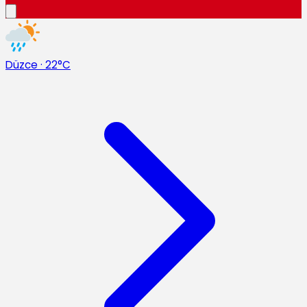
Düzce
·
22°C