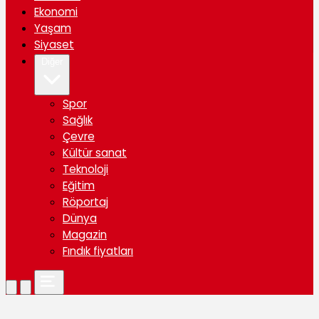
Ekonomi
Yaşam
Siyaset
Diğer
Spor
Sağlık
Çevre
Kültür sanat
Teknoloji
Eğitim
Röportaj
Dünya
Magazin
Fındık fiyatları