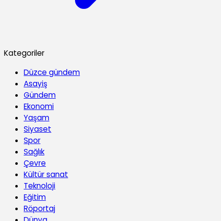
Kategoriler
Düzce gündem
Asayiş
Gündem
Ekonomi
Yaşam
Siyaset
Spor
Sağlık
Çevre
Kültür sanat
Teknoloji
Eğitim
Röportaj
Dünya