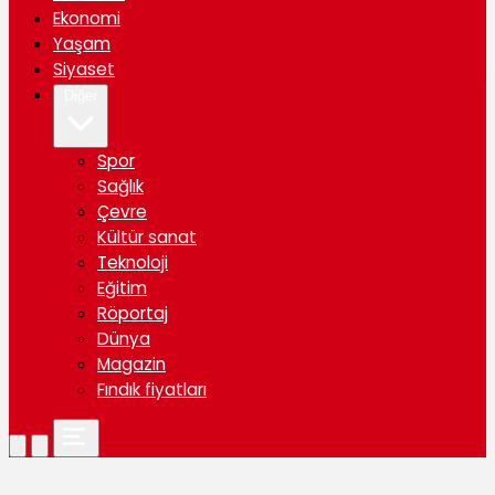
Ekonomi
Yaşam
Siyaset
Diğer
Spor
Sağlık
Çevre
Kültür sanat
Teknoloji
Eğitim
Röportaj
Dünya
Magazin
Fındık fiyatları