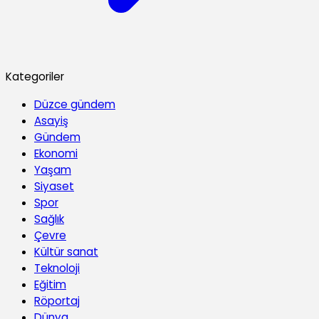
Kategoriler
Düzce gündem
Asayiş
Gündem
Ekonomi
Yaşam
Siyaset
Spor
Sağlık
Çevre
Kültür sanat
Teknoloji
Eğitim
Röportaj
Dünya