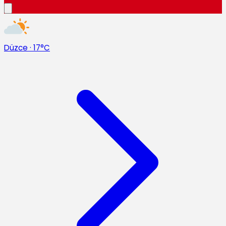
Düzce
·
17°C