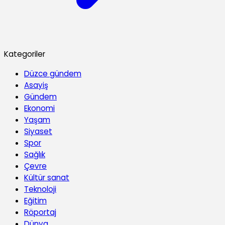
Kategoriler
Düzce gündem
Asayiş
Gündem
Ekonomi
Yaşam
Siyaset
Spor
Sağlık
Çevre
Kültür sanat
Teknoloji
Eğitim
Röportaj
Dünya