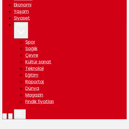
Ekonomi
Yaşam
Siyaset
Diğer
Spor
Sağlık
Çevre
Kültür sanat
Teknoloji
Eğitim
Röportaj
Dünya
Magazin
Fındık fiyatları