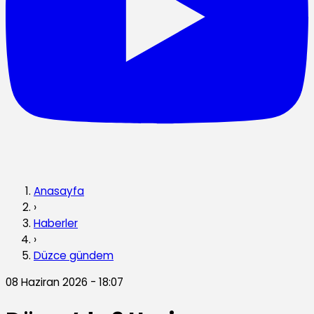
Anasayfa
›
Haberler
›
Düzce gündem
08 Haziran 2026 - 18:07