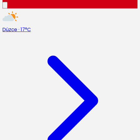
Düzce
·
17°C