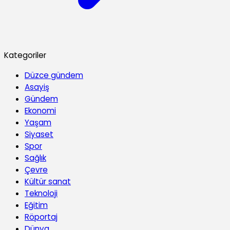
Kategoriler
Düzce gündem
Asayiş
Gündem
Ekonomi
Yaşam
Siyaset
Spor
Sağlık
Çevre
Kültür sanat
Teknoloji
Eğitim
Röportaj
Dünya