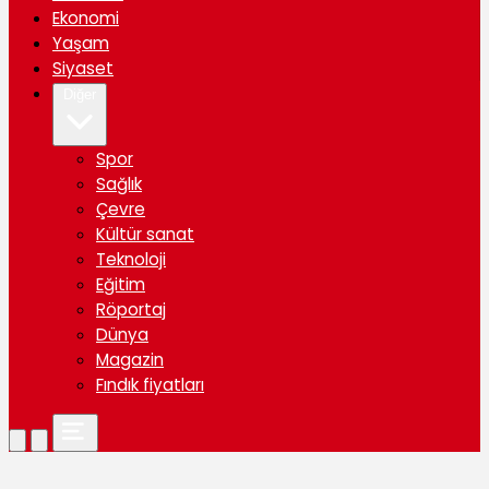
Ekonomi
Yaşam
Siyaset
Diğer
Spor
Sağlık
Çevre
Kültür sanat
Teknoloji
Eğitim
Röportaj
Dünya
Magazin
Fındık fiyatları