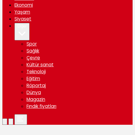
Ekonomi
Yaşam
Siyaset
Diğer
Spor
Sağlık
Çevre
Kültür sanat
Teknoloji
Eğitim
Röportaj
Dünya
Magazin
Fındık fiyatları