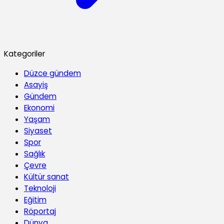
Kategoriler
Düzce gündem
Asayiş
Gündem
Ekonomi
Yaşam
Siyaset
Spor
Sağlık
Çevre
Kültür sanat
Teknoloji
Eğitim
Röportaj
Dünya