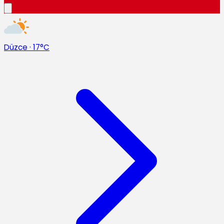
Düzce
·
17°C