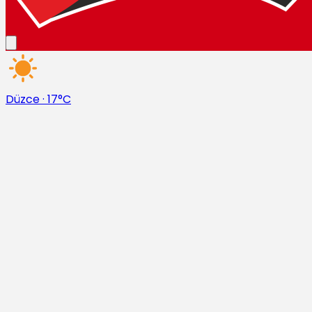
Düzce
·
17°C