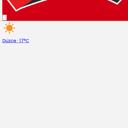
Düzce
·
17°C