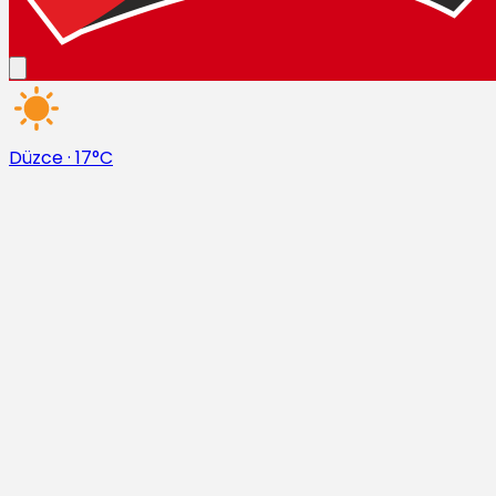
Düzce
·
17°C