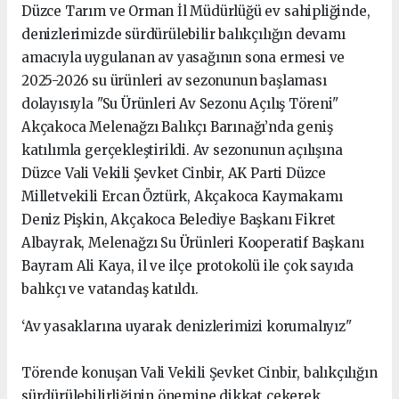
Düzce Tarım ve Orman İl Müdürlüğü ev sahipliğinde,
denizlerimizde sürdürülebilir balıkçılığın devamı
amacıyla uygulanan av yasağının sona ermesi ve
2025-2026 su ürünleri av sezonunun başlaması
dolayısıyla "Su Ürünleri Av Sezonu Açılış Töreni"
Akçakoca Melenağzı Balıkçı Barınağı’nda geniş
katılımla gerçekleştirildi. Av sezonunun açılışına
Düzce Vali Vekili Şevket Cinbir, AK Parti Düzce
Milletvekili Ercan Öztürk, Akçakoca Kaymakamı
Deniz Pişkin, Akçakoca Belediye Başkanı Fikret
Albayrak, Melenağzı Su Ürünleri Kooperatif Başkanı
Bayram Ali Kaya, il ve ilçe protokolü ile çok sayıda
balıkçı ve vatandaş katıldı.
‘Av yasaklarına uyarak denizlerimizi korumalıyız"
Törende konuşan Vali Vekili Şevket Cinbir, balıkçılığın
sürdürülebilirliğinin önemine dikkat çekerek