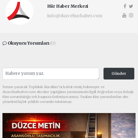
Hür Haber Merkezi
info@duzcehurhaber.com
Okuyucu Yorumları
(0)
Gönder
Yorum yazarak Topluluk Kuralları’nı kabul etmiş bulunuyor ve
duzcehurhaber.com sitesine yaptığınız yorumunuzla ilgili doğrudan veya dolaylı
tüm sorumluluğu tek başınıza üstleniyorsunuz. Yazılan tüm yorumlardan site
yönetimi hiçbir şekilde sorumlu tutulamaz.