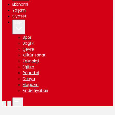
Ekonomi
Yaşam
Siyaset
Diğer
Spor
Sağlık
Çevre
Kültür sanat
Teknoloji
Eğitim
Röportaj
Dünya
Magazin
Fındık fiyatları