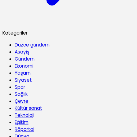
Kategoriler
Düzce gündem
Asayiş
Gündem
Ekonomi
Yaşam
Siyaset
Spor
Sağlık
Çevre
Kültür sanat
Teknoloji
Eğitim
Röportaj
Dünya