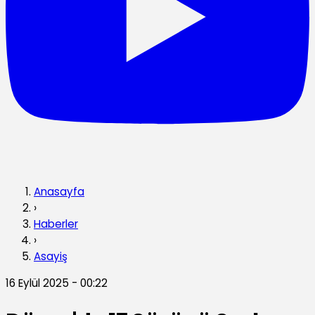
Anasayfa
›
Haberler
›
Asayiş
16 Eylül 2025 - 00:22