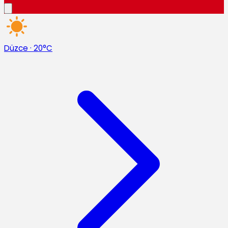
Düzce
·
20°C