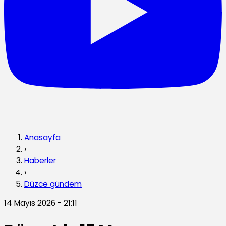
Anasayfa
›
Haberler
›
Düzce gündem
14 Mayıs 2026 - 21:11