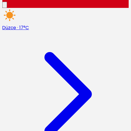
Düzce
·
17°C