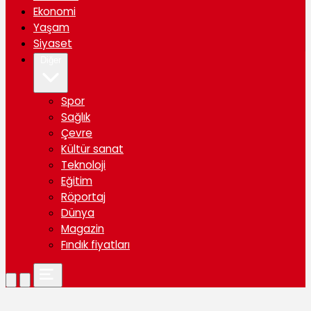
Ekonomi
Yaşam
Siyaset
Diğer
Spor
Sağlık
Çevre
Kültür sanat
Teknoloji
Eğitim
Röportaj
Dünya
Magazin
Fındık fiyatları