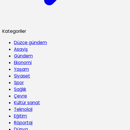
Kategoriler
Düzce gündem
Asayiş
Gündem
Ekonomi
Yaşam
Siyaset
Spor
Sağlık
Çevre
Kültür sanat
Teknoloji
Eğitim
Röportaj
Dünya