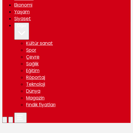
Ekonomi
Yaşam
Siyaset
Diğer
Kültür sanat
Spor
Çevre
Sağlık
Eğitim
Röportaj
Teknoloji
Dünya
Magazin
Fındık fiyatları