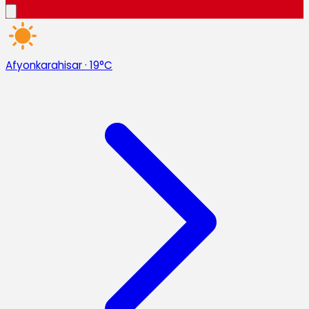
Afyonkarahisar
·
19°C