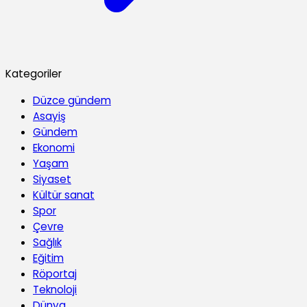
Kategoriler
Düzce gündem
Asayiş
Gündem
Ekonomi
Yaşam
Siyaset
Kültür sanat
Spor
Çevre
Sağlık
Eğitim
Röportaj
Teknoloji
Dünya