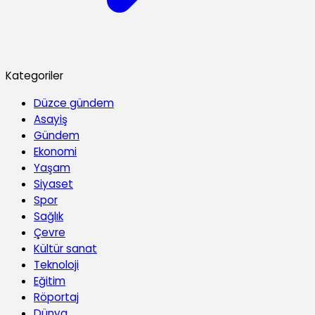
Kategoriler
Düzce gündem
Asayiş
Gündem
Ekonomi
Yaşam
Siyaset
Spor
Sağlık
Çevre
Kültür sanat
Teknoloji
Eğitim
Röportaj
Dünya