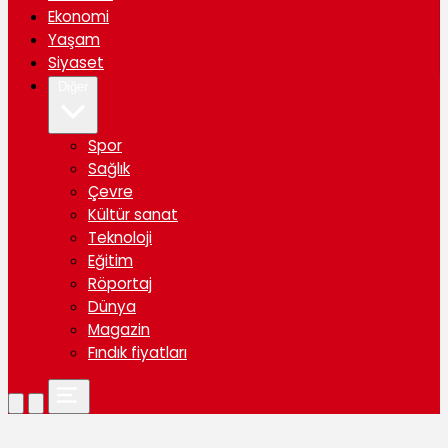
Ekonomi
Yaşam
Siyaset
Diğer
Spor
Sağlık
Çevre
Kültür sanat
Teknoloji
Eğitim
Röportaj
Dünya
Magazin
Fındık fiyatları