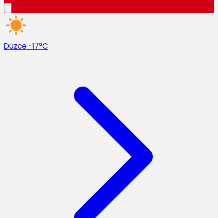
Düzce
·
17°C