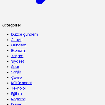
Kategoriler
Düzce gündem
Asayiş
Gündem
Ekonomi
Yaşam
Siyaset
Spor
Sağlık
Çevre
Kültür sanat
Teknoloji
Eğitim
Röportaj
Dünya