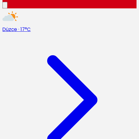
Düzce
·
17°C