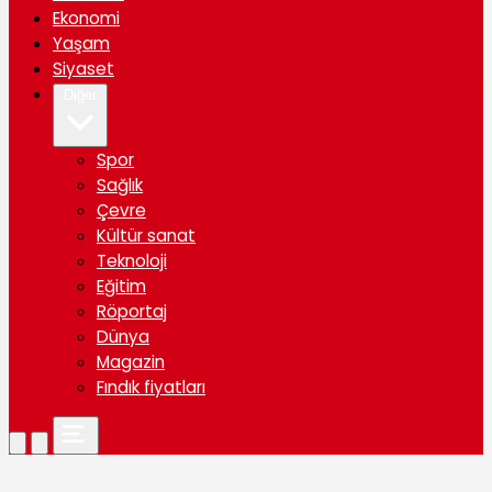
Ekonomi
Yaşam
Siyaset
Diğer
Spor
Sağlık
Çevre
Kültür sanat
Teknoloji
Eğitim
Röportaj
Dünya
Magazin
Fındık fiyatları