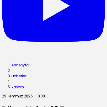
Anasayfa
›
Haberler
›
Yaşam
29 Temmuz 2025 - 13:08