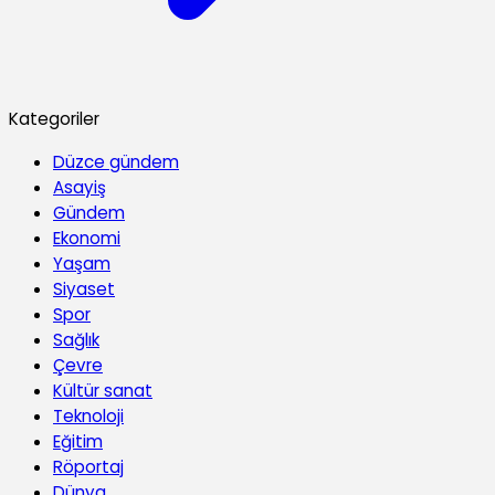
Kategoriler
Düzce gündem
Asayiş
Gündem
Ekonomi
Yaşam
Siyaset
Spor
Sağlık
Çevre
Kültür sanat
Teknoloji
Eğitim
Röportaj
Dünya