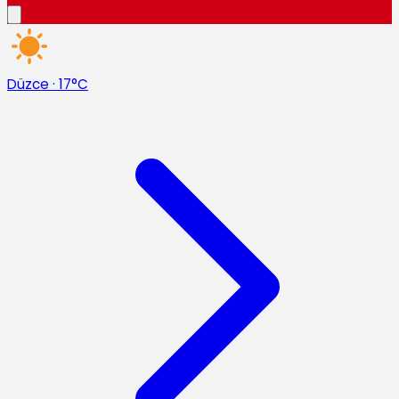
Düzce
·
17°C