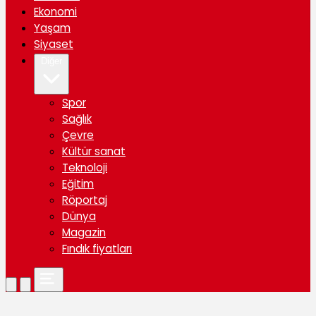
Ekonomi
Yaşam
Siyaset
Diğer
Spor
Sağlık
Çevre
Kültür sanat
Teknoloji
Eğitim
Röportaj
Dünya
Magazin
Fındık fiyatları