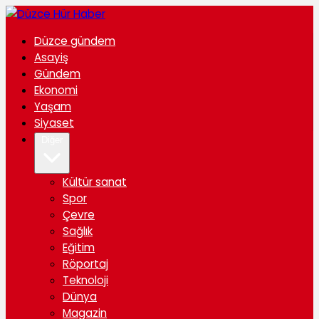
Düzce gündem
Asayiş
Gündem
Ekonomi
Yaşam
Siyaset
Diğer
Kültür sanat
Spor
Çevre
Sağlık
Eğitim
Röportaj
Teknoloji
Dünya
Magazin