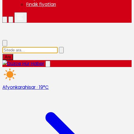
Fındık fiyatları
Ara
Afyonkarahisar
·
19°C