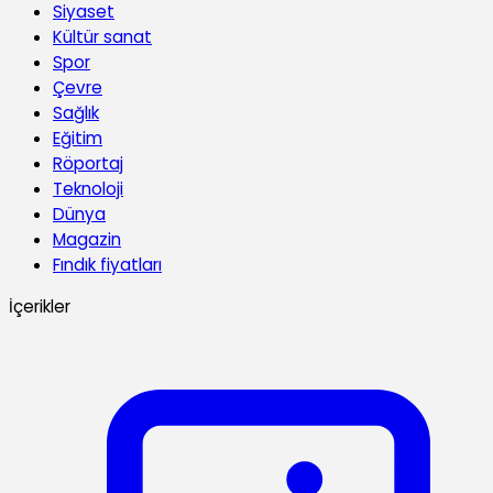
Siyaset
Kültür sanat
Spor
Çevre
Sağlık
Eğitim
Röportaj
Teknoloji
Dünya
Magazin
Fındık fiyatları
İçerikler