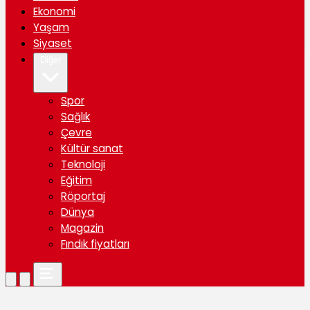
Ekonomi
Yaşam
Siyaset
Diğer
Spor
Sağlık
Çevre
Kültür sanat
Teknoloji
Eğitim
Röportaj
Dünya
Magazin
Fındık fiyatları