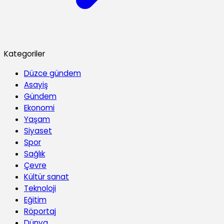
Kategoriler
Düzce gündem
Asayiş
Gündem
Ekonomi
Yaşam
Siyaset
Spor
Sağlık
Çevre
Kültür sanat
Teknoloji
Eğitim
Röportaj
Dünya