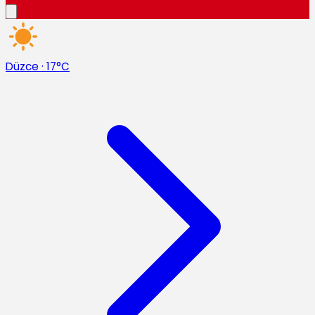
Düzce
·
17°C