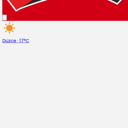
Düzce
·
17°C