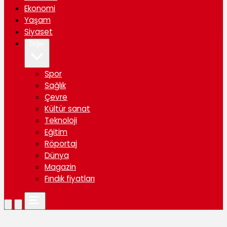
Ekonomi
Yaşam
Siyaset
Diğer
Spor
Sağlık
Çevre
Kültür sanat
Teknoloji
Eğitim
Röportaj
Dünya
Magazin
Fındık fiyatları