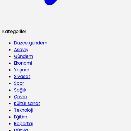
Kategoriler
Düzce gündem
Asayiş
Gündem
Ekonomi
Yaşam
Siyaset
Spor
Sağlık
Çevre
Kültür sanat
Teknoloji
Eğitim
Röportaj
Dünya