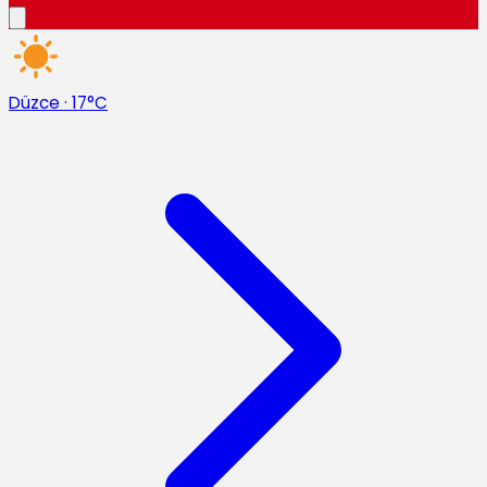
Düzce
·
17°C