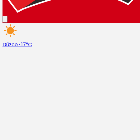
Düzce
·
17°C