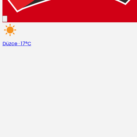
Düzce
·
17°C