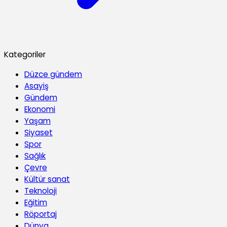
Kategoriler
Düzce gündem
Asayiş
Gündem
Ekonomi
Yaşam
Siyaset
Spor
Sağlık
Çevre
Kültür sanat
Teknoloji
Eğitim
Röportaj
Dünya