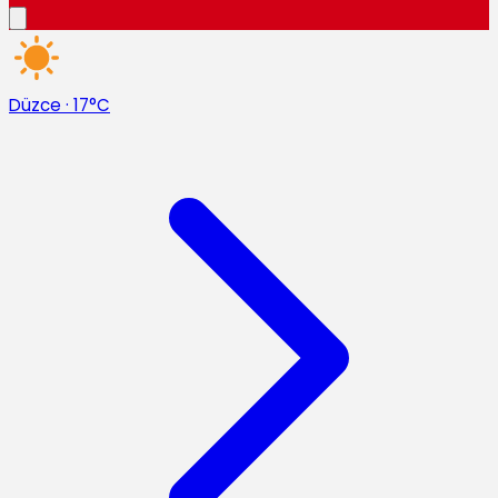
Düzce
·
17°C