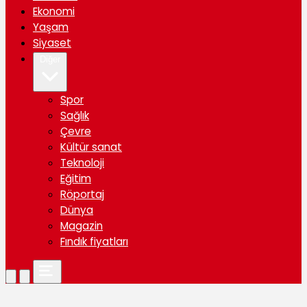
Ekonomi
Yaşam
Siyaset
Diğer
Spor
Sağlık
Çevre
Kültür sanat
Teknoloji
Eğitim
Röportaj
Dünya
Magazin
Fındık fiyatları