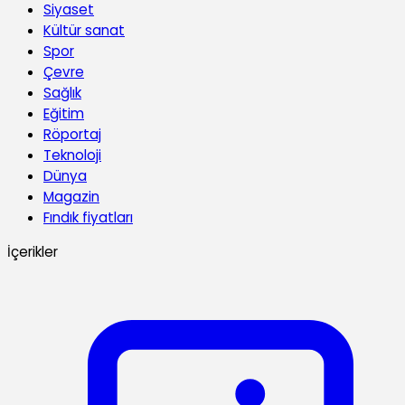
Siyaset
Kültür sanat
Spor
Çevre
Sağlık
Eğitim
Röportaj
Teknoloji
Dünya
Magazin
Fındık fiyatları
İçerikler