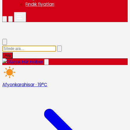
Fındık fiyatları
Ara
Afyonkarahisar
·
19°C