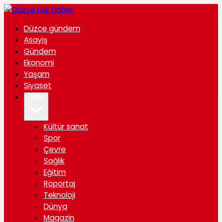
Düzce gündem
Asayiş
Gündem
Ekonomi
Yaşam
Siyaset
Diğer
Kültür sanat
Spor
Çevre
Sağlık
Eğitim
Röportaj
Teknoloji
Dünya
Magazin