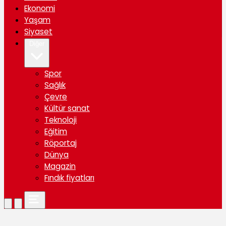
Ekonomi
Yaşam
Siyaset
Diğer
Spor
Sağlık
Çevre
Kültür sanat
Teknoloji
Eğitim
Röportaj
Dünya
Magazin
Fındık fiyatları