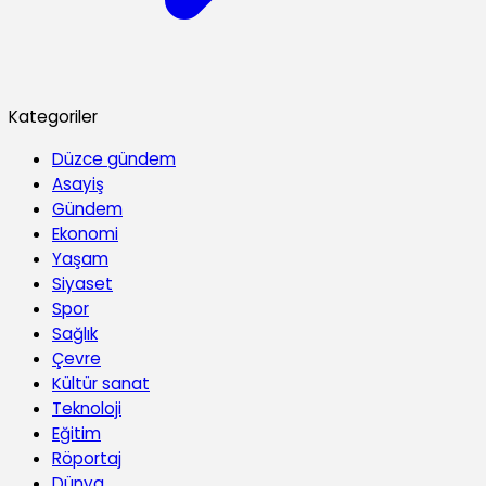
Kategoriler
Düzce gündem
Asayiş
Gündem
Ekonomi
Yaşam
Siyaset
Spor
Sağlık
Çevre
Kültür sanat
Teknoloji
Eğitim
Röportaj
Dünya