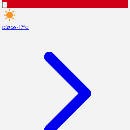
Düzce
·
17°C