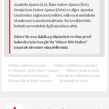
Anadolu Ajansı (AA), İhlas Haber Ajansı (İHA),
Demirören Haber Ajansı (DHA) ve diğer ajanslar
tarafından sağlanan içerikler, editoryal müdahale
olmaksızın yayınlanmaktadır. Bu içeriklerdeki
hukuki sorumluluk ilgili ajanslara aittir.
Düzce’de son dakika gelişmeleri ve tüm yerel
haberler için Google’da “Düzce Hür Haber”
yazarak sitemize ulaşabilirsiniz.
#Düzce nöbetçi eczane
#Düzce nöbetçi eczaneleri
#5 Haziran 2026 Düzce eczane
#Düzce açık eczane
#Merkez nöbetçi eczane
#Akçakoca nöbetçi eczane
#Konuralp nöbetçi eczane
#Kaynaşlı eczane