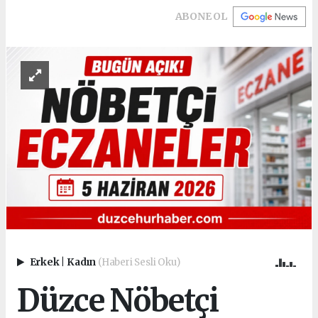
ABONE OL
Erkek
|
Kadın
(Haberi Sesli Oku)
Düzce Nöbetçi