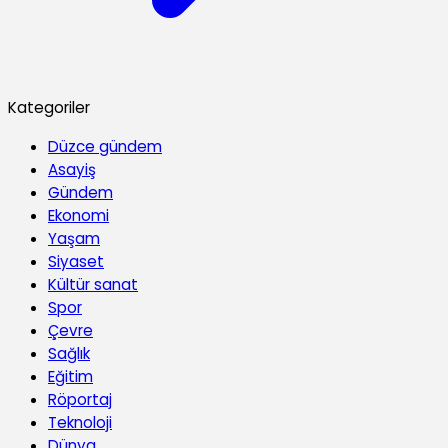
Kategoriler
Düzce gündem
Asayiş
Gündem
Ekonomi
Yaşam
Siyaset
Kültür sanat
Spor
Çevre
Sağlık
Eğitim
Röportaj
Teknoloji
Dünya