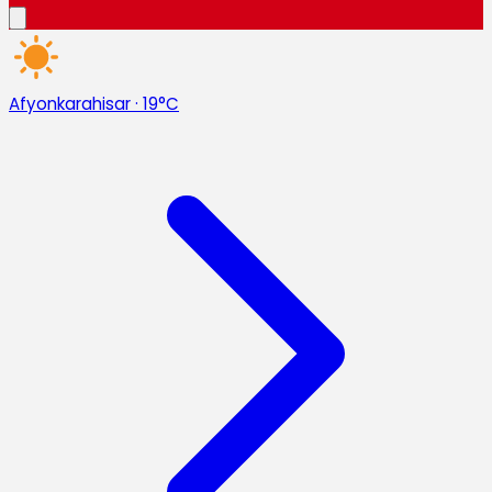
Afyonkarahisar
·
19°C