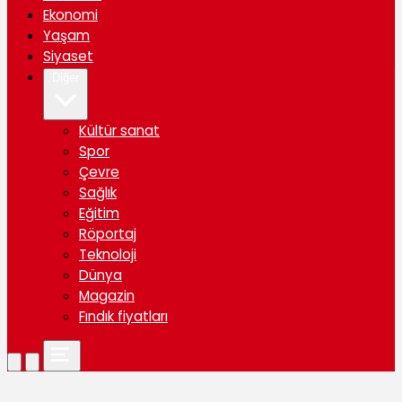
Ekonomi
Yaşam
Siyaset
Diğer
Kültür sanat
Spor
Çevre
Sağlık
Eğitim
Röportaj
Teknoloji
Dünya
Magazin
Fındık fiyatları