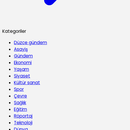
Kategoriler
Düzce gündem
Asayiş
Gündem
Ekonomi
Yaşam
Siyaset
Kültür sanat
Spor
Çevre
Sağlık
Eğitim
Röportaj
Teknoloji
Dünya