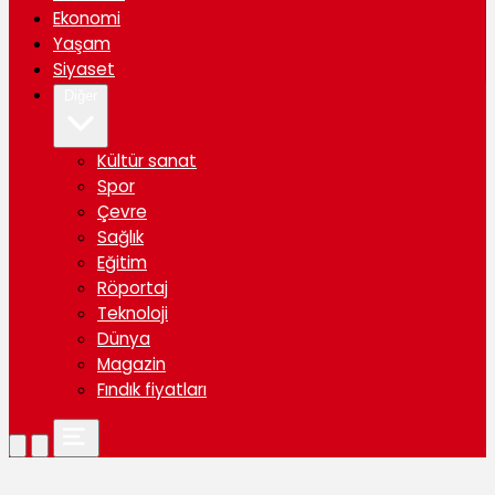
Ekonomi
Yaşam
Siyaset
Diğer
Kültür sanat
Spor
Çevre
Sağlık
Eğitim
Röportaj
Teknoloji
Dünya
Magazin
Fındık fiyatları