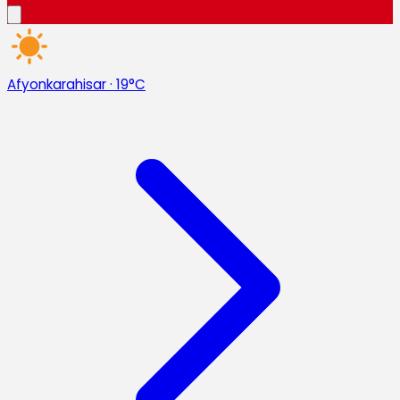
Afyonkarahisar
·
19°C