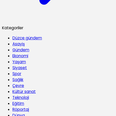
Kategoriler
Düzce gündem
Asayiş
Gündem
Ekonomi
Yaşam
Siyaset
Spor
Sağlık
Çevre
Kültür sanat
Teknoloji
Eğitim
Röportaj
Dünya