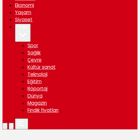
Ekonomi
Yaşam
Siyaset
Diğer
Spor
Sağlık
Çevre
Kültür sanat
Teknoloji
Eğitim
Röportaj
Dünya
Magazin
Fındık fiyatları