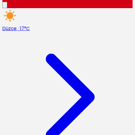
Düzce
·
17°C