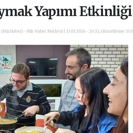
mak Yapımı Etkinliği
(HürHaber) - Hür Haber Merkezi | 13.01.2026 - 20:32, Güncelleme: 13.0