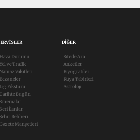
SERVİSLER
DİĞER
Hava Durumu
Sitede Ara
Yol ve Trafik
Anketler
Namaz Vakitleri
Biyografiler
Eczaneler
Rüya Tabirleri
Lig Fikstürü
Astroloji
Tarihte Bugün
Sinemalar
Seri İlanlar
Şehir Rehberi
Gazete Manşetleri