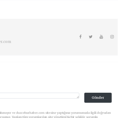
er.com
Gönder
ulunuyor ve duzcehurhaber.com sitesine yaptığınız yorumunuzla ilgili doğrudan
orsunuz. Yazılan tüm yorumlardan site yönetimi hiçbir şekilde sorumlu