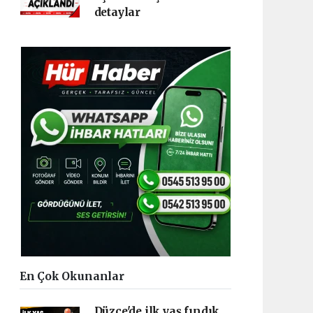
detaylar
En Çok Okunanlar
Düzce'de ilk yaş fındık