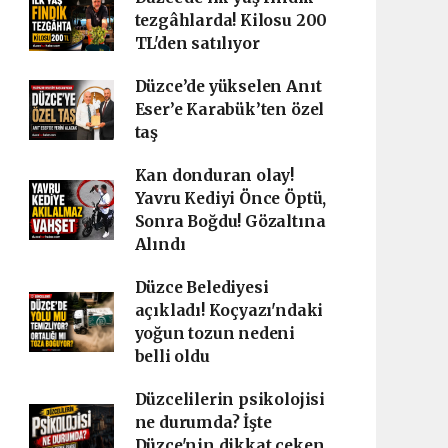
tezgâhlarda! Kilosu 200
TL'den satılıyor
Düzce’de yükselen Anıt
Eser’e Karabük’ten özel
taş
Kan donduran olay!
Yavru Kediyi Önce Öptü,
Sonra Boğdu! Gözaltına
Alındı
Düzce Belediyesi
açıkladı! Koçyazı'ndaki
yoğun tozun nedeni
belli oldu
Düzcelilerin psikolojisi
ne durumda? İşte
Düzce'nin dikkat çeken