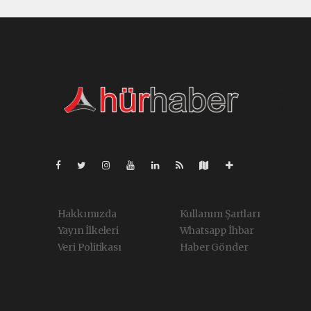
Pro-
0.055
Hakkımızda
Kullanım Şartları
Yayın İlkeleri
Whatsapp İhbar
Veri Politikası
Haber Gönder