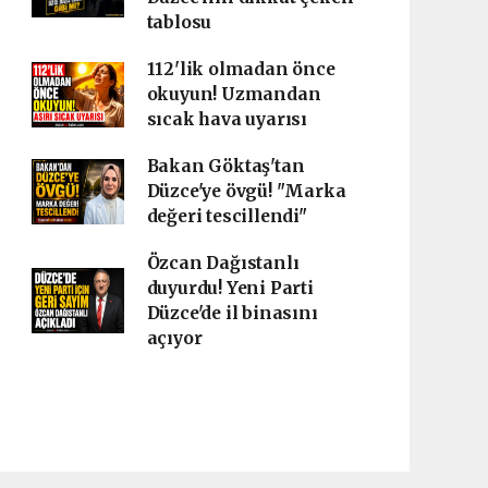
tablosu
112'lik olmadan önce
okuyun! Uzmandan
sıcak hava uyarısı
Bakan Göktaş'tan
Düzce'ye övgü! "Marka
değeri tescillendi"
Özcan Dağıstanlı
duyurdu! Yeni Parti
Düzce'de il binasını
açıyor