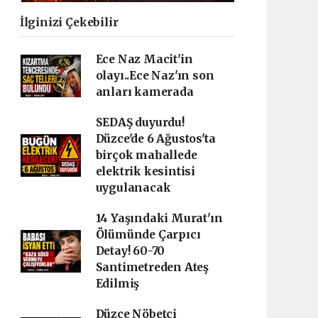
İlginizi Çekebilir
Ece Naz Macit'in
olayı..Ece Naz'ın son
anları kamerada
SEDAŞ duyurdu!
Düzce'de 6 Ağustos'ta
birçok mahallede
elektrik kesintisi
uygulanacak
14 Yaşındaki Murat'ın
Ölümünde Çarpıcı
Detay! 60-70
Santimetreden Ateş
Edilmiş
Düzce Nöbetçi