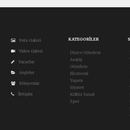
KATEGORİLER
Foto Galeri
Video Galeri
Düzce Gündem
Asayiş
Yazarlar
Gündem
Arşivler
Ekonomi
Yaşam
Künyemiz
Siyaset
İletişim
Kültür Sanat
Spor