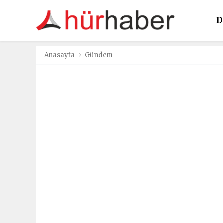
D
K
Anasayfa
Gündem