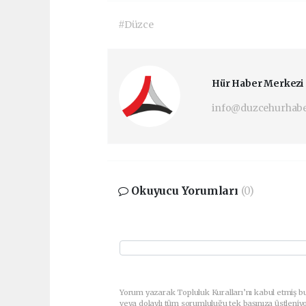
#Düzce
Hür Haber Merkezi
info@duzcehurhab
Okuyucu Yorumları
(0)
Yorum yazarak Topluluk Kuralları’nı kabul etmiş b
veya dolaylı tüm sorumluluğu tek başınıza üstleniy