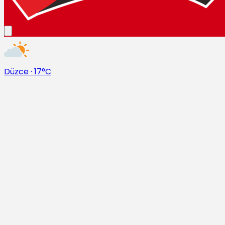
Düzce
·
17°C