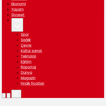
Ekonomi
Yaşam
Siyaset
Diğer
Spor
Sağlık
Çevre
Kültür sanat
Teknoloji
Eğitim
Röportaj
Dünya
Magazin
Fındık fiyatları