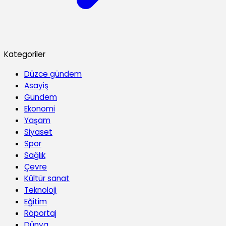
Kategoriler
Düzce gündem
Asayiş
Gündem
Ekonomi
Yaşam
Siyaset
Spor
Sağlık
Çevre
Kültür sanat
Teknoloji
Eğitim
Röportaj
Dünya