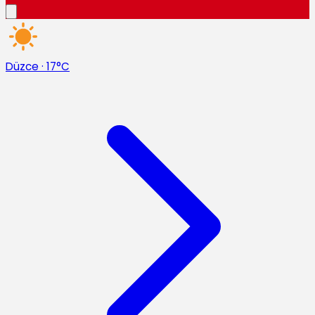
Düzce
·
17°C