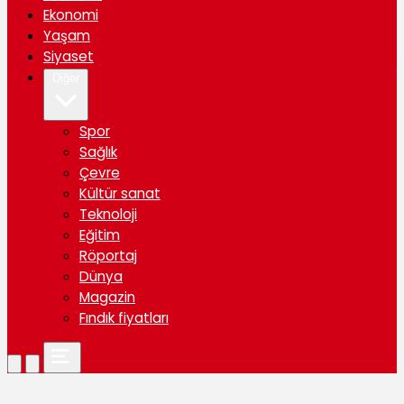
Ekonomi
Yaşam
Siyaset
Diğer
Spor
Sağlık
Çevre
Kültür sanat
Teknoloji
Eğitim
Röportaj
Dünya
Magazin
Fındık fiyatları