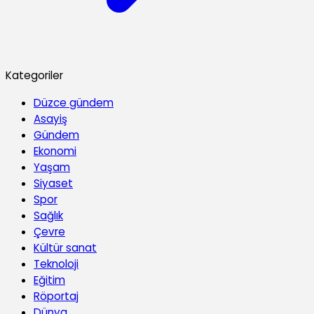
Kategoriler
Düzce gündem
Asayiş
Gündem
Ekonomi
Yaşam
Siyaset
Spor
Sağlık
Çevre
Kültür sanat
Teknoloji
Eğitim
Röportaj
Dünya