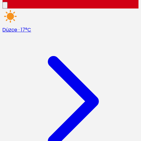
Düzce
·
17°C