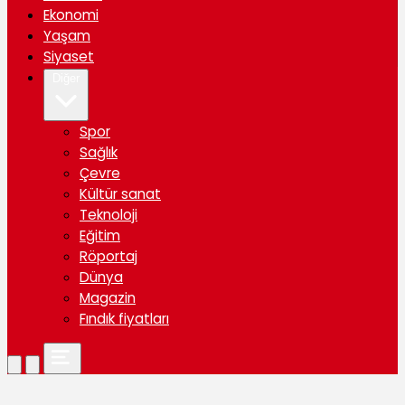
Ekonomi
Yaşam
Siyaset
Diğer
Spor
Sağlık
Çevre
Kültür sanat
Teknoloji
Eğitim
Röportaj
Dünya
Magazin
Fındık fiyatları