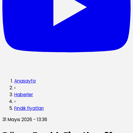
Anasayfa
›
Haberler
›
Fındık fiyatları
31 Mayıs 2026 - 13:36