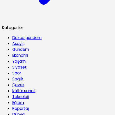
Kategoriler
Düzce gündem
Asayiş
Gündem
Ekonomi
Yaşam
Siyaset
Spor
Sağlık
Çevre
Kültür sanat
Teknoloji
Eğitim
Röportaj
Dünya