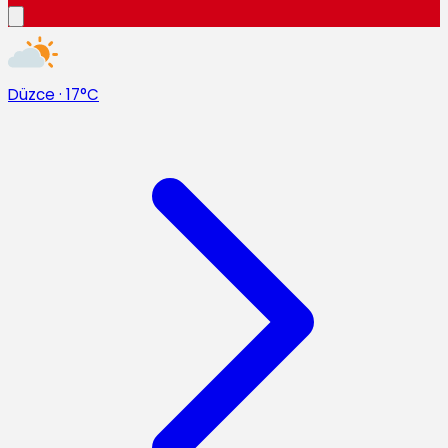
Düzce
·
17°C